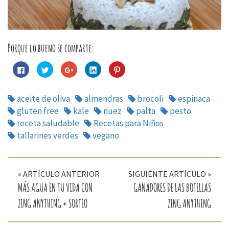
Porque lo bueno se comparte:
Haz
Haz
Haz
Haz
Haz
clic
clic
clic
clic
clic
para
para
para
para
para
compartir
compartir
compartir
compartir
compartir
en
en
en
en
en
aceite de oliva
almendras
brocoli
espinaca
Facebook
Twitter
Google+
LinkedIn
Pinterest
(Se
(Se
(Se
(Se
(Se
gluten free
kale
nuez
palta
pesto
abre
abre
abre
abre
abre
en
en
en
en
en
receta saludable
Recetas para Niños
una
una
una
una
una
ventana
ventana
ventana
ventana
ventana
tallarines verdes
vegano
nueva)
nueva)
nueva)
nueva)
nueva)
Navegación
« ARTÍCULO ANTERIOR
SIGUIENTE ARTÍCULO »
de
MÁS AGUA EN TU VIDA CON
GANADORES DE LAS BOTELLAS
entradas
ZING ANYTHING + SORTEO
ZING ANYTHING