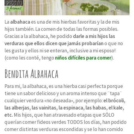
La
albahaca
es una de mis hierbas favoritas y la de mis
hijos también. La comen de todas las formas posibles.
Gracias a la albahaca, he podido
darle a mis hijos las
verduras que ellos dicen que jamás probarían
o que no
les gusta y ellos ni se enteran, inclusive a mi esposo!
(como les conté, tengo
niños difíciles para comer
).
Bendita Albahaca
Para mi, la albahaca, es una hierba casi perfecta porque
tiene un sabor delicioso y un aroma intenso que ¨tapa¨
cualquier verdura «no deseada», por ejemplo:
el brócoli,
las alberjas, las vainitas, la espinaca, las habas, el kale,
etc.
Mis hijos, que han atravesado etapas que SÓLO
querían comer fideos verdes TODOS los días, han podido
comer distintas verduras escondidas y se lo han comido