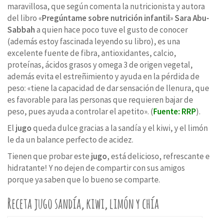
maravillosa, que según comenta la nutricionista y autora
del libro «
Pregúntame sobre nutrición infantil
»
Sara Abu-
Sabbah
a quien hace poco tuve el gusto de conocer
(además estoy fascinada leyendo su libro), es una
excelente fuente de fibra, antioxidantes, calcio,
proteínas, ácidos grasos y omega 3 de origen vegetal,
además evita el estreñimiento y ayuda en la pérdida de
peso: «tiene la capacidad de dar sensación de llenura, que
es favorable para las personas que requieren bajar de
peso, pues ayuda a controlar el apetito». (
Fuente: RRP
).
El
jugo
queda dulce gracias a la sandía y el kiwi, y el limón
le da un balance perfecto de acidez.
Tienen que probar este
jugo
, está delicioso, refrescante e
hidratante! Y no dejen de compartir con sus amigos
porque ya saben que lo bueno se comparte.
Receta jugo sandía, kiwi, limón y chía