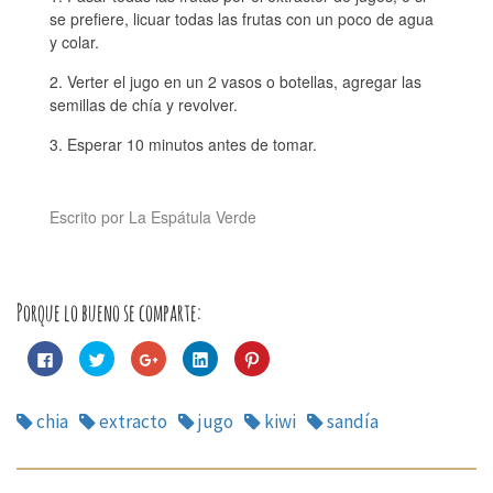
se prefiere, licuar todas las frutas con un poco de agua
y colar.
Verter el jugo en un 2 vasos o botellas, agregar las
semillas de chía y revolver.
Esperar 10 minutos antes de tomar.
Escrito por La Espátula Verde
Porque lo bueno se comparte:
Haz
Haz
Haz
Haz
Haz
clic
clic
clic
clic
clic
para
para
para
para
para
compartir
compartir
compartir
compartir
compartir
en
en
en
en
en
chia
extracto
jugo
kiwi
sandía
Facebook
Twitter
Google+
LinkedIn
Pinterest
(Se
(Se
(Se
(Se
(Se
abre
abre
abre
abre
abre
en
en
en
en
en
una
una
una
una
una
Navegación
ventana
ventana
ventana
ventana
ventana