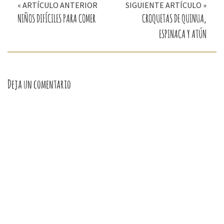
nueva)
nueva)
nueva)
nueva)
nueva)
« ARTÍCULO ANTERIOR
SIGUIENTE ARTÍCULO »
de
NIÑOS DIFÍCILES PARA COMER
CROQUETAS DE QUINUA,
entradas
ESPINACA Y ATÚN
Deja un comentario