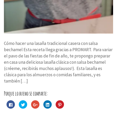
Cómo hacer una lasaña tradicional casera con salsa
bechamel Esta receta llega gracias a PROMART. Para variar
el pavo de las fiestas de fin de año, te propongo preparar
en casa una deliciosa lasaña clásica con salsa bechamel
(créeme, recibirás muchos aplausos!). Esta lasaña es
clásica para los almuerzos o comidas familiares, y es
también […]
Porque lo bueno se comparte:
Haz
Haz
Haz
Haz
Haz
clic
clic
clic
clic
clic
para
para
para
para
para
compartir
compartir
compartir
compartir
compartir
en
en
en
en
en