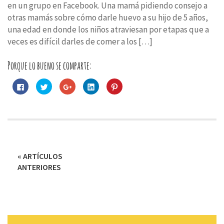
en un grupo en Facebook. Una mamá pidiendo consejo a
otras mamás sobre cómo darle huevo a su hijo de 5 años,
una edad en donde los niños atraviesan por etapas que a
veces es difícil darles de comer a los […]
Porque lo bueno se comparte:
Haz
Haz
Haz
Haz
Haz
clic
clic
clic
clic
clic
para
para
para
para
para
compartir
compartir
compartir
compartir
compartir
en
en
en
en
en
Facebook
Twitter
Google+
LinkedIn
Pinterest
(Se
(Se
(Se
(Se
(Se
abre
abre
abre
abre
abre
en
en
en
en
en
una
una
una
una
una
Navegación
ventana
ventana
ventana
ventana
ventana
nueva)
nueva)
nueva)
nueva)
nueva)
« ARTÍCULOS
de
ANTERIORES
entradas