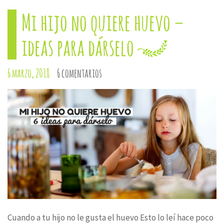
en
en
en
en
en
una
una
una
una
una
Mi hijo no quiere huevo –
ventana
ventana
ventana
ventana
ventana
nueva)
nueva)
nueva)
nueva)
nueva)
ideas para dárselo
6 marzo, 2018
6 comentarios
Cuando a tu hijo no le gusta el huevo Esto lo leí hace poco