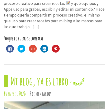
proceso creativo para crear recetas
y qué equipos y
Apps uso para grabar, escribir y editar mi contenido? Hace
tiempo quería compartir mi proceso creativo, el mismo
que uso para crear recetas para mi blog y las marcas para
las que trabajo. ⁣ ⁣ […]
Porque lo bueno se comparte:
Haz
Haz
Haz
Haz
Haz
clic
clic
clic
clic
clic
para
para
para
para
para
compartir
compartir
compartir
compartir
compartir
en
en
en
en
en
Facebook
Twitter
Google+
LinkedIn
Pinterest
(Se
(Se
(Se
(Se
(Se
abre
abre
abre
abre
abre
en
en
en
en
en
una
una
una
una
una
Mi blog, ya es libro
ventana
ventana
ventana
ventana
ventana
nueva)
nueva)
nueva)
nueva)
nueva)
14 enero, 2020
2 comentarios