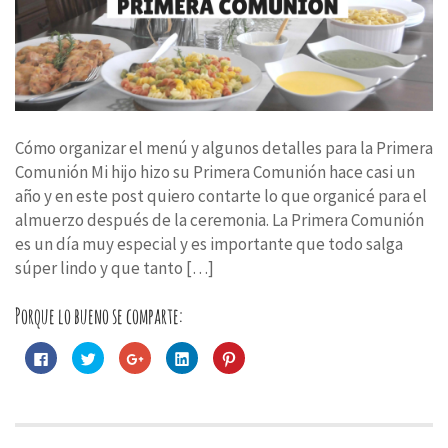
Cómo organizar el menú y algunos detalles para la Primera
Comunión Mi hijo hizo su Primera Comunión hace casi un
año y en este post quiero contarte lo que organicé para el
almuerzo después de la ceremonia. La Primera Comunión
es un día muy especial y es importante que todo salga
súper lindo y que tanto […]
Porque lo bueno se comparte:
Haz
Haz
Haz
Haz
Haz
clic
clic
clic
clic
clic
para
para
para
para
para
compartir
compartir
compartir
compartir
compartir
en
en
en
en
en
Facebook
Twitter
Google+
LinkedIn
Pinterest
(Se
(Se
(Se
(Se
(Se
abre
abre
abre
abre
abre