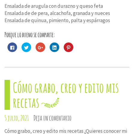
Ensalada de arugula con durazno y queso feta
Ensalada de de pera, alcachofa, granada y nueces
Ensalada de quinua, pimiento, palta y espárragos
Porque lo bueno se comparte:
Haz
Haz
Haz
Haz
Haz
clic
clic
clic
clic
clic
para
para
para
para
para
compartir
compartir
compartir
compartir
compartir
en
en
en
en
en
Facebook
Twitter
Google+
LinkedIn
Pinterest
(Se
(Se
(Se
(Se
(Se
abre
abre
abre
abre
abre
en
en
en
en
en
una
una
una
una
una
Cómo grabo, creo y edito mis
ventana
ventana
ventana
ventana
ventana
nueva)
nueva)
nueva)
nueva)
nueva)
recetas
5 julio, 2021
Deja un comentario
Cómo grabo, creo y edito mis recetas ¿Quieres conocer mi