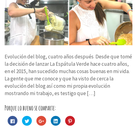
Evolución del blog, cuatro años después Desde que tomé
la decisión de lanzar La Espátula Verde hace cuatro años,
en el 2015, han sucedido muchas cosas buenas en mi vida.
La gente que me conoce y que ha visto de cerca la
evolución del blog así como mi propia evolución
mostrando mi trabajo, es testigo que […]
Porque lo bueno se comparte:
Haz
Haz
Haz
Haz
Haz
clic
clic
clic
clic
clic
para
para
para
para
para
compartir
compartir
compartir
compartir
compartir
en
en
en
en
en