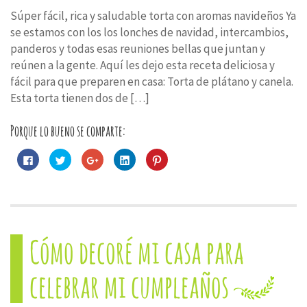
Súper fácil, rica y saludable torta con aromas navideños Ya
se estamos con los los lonches de navidad, intercambios,
panderos y todas esas reuniones bellas que juntan y
reúnen a la gente. Aquí les dejo esta receta deliciosa y
fácil para que preparen en casa: Torta de plátano y canela.
Esta torta tienen dos de […]
Porque lo bueno se comparte:
Haz
Haz
Haz
Haz
Haz
clic
clic
clic
clic
clic
para
para
para
para
para
compartir
compartir
compartir
compartir
compartir
en
en
en
en
en
Facebook
Twitter
Google+
LinkedIn
Pinterest
(Se
(Se
(Se
(Se
(Se
abre
abre
abre
abre
abre
en
en
en
en
en
una
una
una
una
una
Cómo decoré mi casa para
ventana
ventana
ventana
ventana
ventana
nueva)
nueva)
nueva)
nueva)
nueva)
celebrar mi cumpleaños