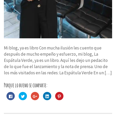
Mi blog, ya es libro Con mucha ilusión les cuento que
después de mucho empeño y esfuerzo, mi blog, La
Espátula Verde, ya es un libro. Aquí les dejo un pedacito
de lo que fue el lanzamiento y la nota de prensa. Uno de
los más visitados en las redes: La Espátula Verde En un […]
Porque lo bueno se comparte:
Haz
Haz
Haz
Haz
Haz
clic
clic
clic
clic
clic
para
para
para
para
para
compartir
compartir
compartir
compartir
compartir
en
en
en
en
en
Facebook
Twitter
Google+
LinkedIn
Pinterest
(Se
(Se
(Se
(Se
(Se