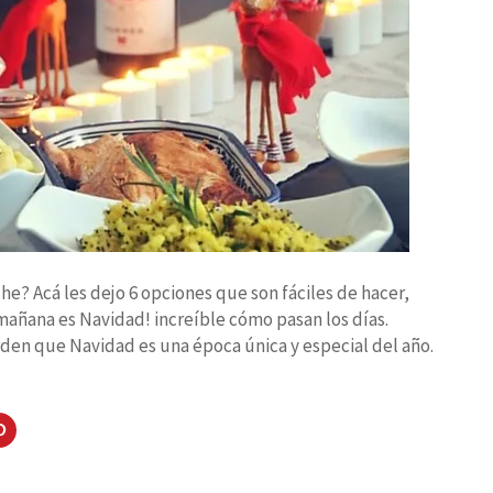
he? Acá les dejo 6 opciones que son fáciles de hacer,
mañana es Navidad! increíble cómo pasan los días.
den que Navidad es una época única y especial del año.
Haz
clic
para
artir
compartir
en
dIn
Pinterest