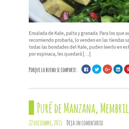
Ensalada de Kale, palta y granada Para los que a
recomiendo probarla, lo venden en las tiendas sa
todas las bondades del Kale, puden leerlo en es
por espinaca, les quedará […]
Porque lo bueno se comparte:
Haz
Haz
Haz
Haz
clic
clic
clic
clic
para
para
para
para
compartir
compartir
compartir
comp
en
en
en
en
Facebook
Twitter
Google+
Linke
(Se
(Se
(Se
(Se
abre
abre
abre
abre
en
en
en
en
una
una
una
una
Puré de Manzana, Membril
ventana
ventana
ventana
vent
nueva)
nueva)
nueva)
nuev
22 diciembre, 2015
Deja un comentario