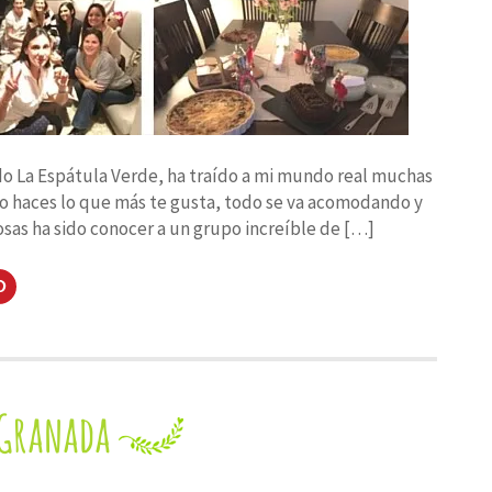
do La Espátula Verde, ha traído a mi mundo real muchas
do haces lo que más te gusta, todo se va acomodando y
sas ha sido conocer a un grupo increíble de […]
Haz
clic
para
artir
compartir
en
dIn
Pinterest
(Se
abre
en
una
 Granada
ana
ventana
a)
nueva)