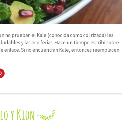
un no prueban el Kale (conocida como col rizada) les
ludables y las eco ferias. Hace un tiempo escribí sobre
te enlace. Si no encuentran Kale, entonces reemplacen
Haz
clic
para
artir
compartir
en
dIn
Pinterest
(Se
abre
en
una
lo y Kion
ana
ventana
a)
nueva)