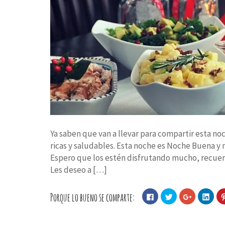
Ya saben que van a llevar para compartir esta noc
ricas y saludables. Esta noche es Noche Buena y 
Espero que los estén disfrutando mucho, recuer
Les deseo a […]
Porque lo bueno se comparte:
Haz
Haz
Haz
Haz
clic
clic
clic
clic
para
para
para
para
compartir
compartir
compartir
comp
en
en
en
en
Facebook
Twitter
Google+
Linke