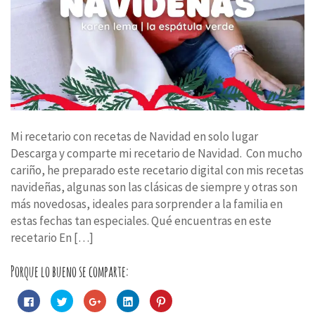
Mi recetario con recetas de Navidad en solo lugar
Descarga y comparte mi recetario de Navidad. Con mucho
cariño, he preparado este recetario digital con mis recetas
navideñas, algunas son las clásicas de siempre y otras son
más novedosas, ideales para sorprender a la familia en
estas fechas tan especiales. Qué encuentras en este
recetario En […]
Porque lo bueno se comparte:
Haz
Haz
Haz
Haz
Haz
clic
clic
clic
clic
clic