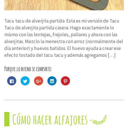
Tacu tacu de alverjita partida Esta es mi versión de Tacu
Tacu de alverjita partida casera. Hago exactamente lo
mismo con las lentejas, frejoles, pallares y ahora con las
alverjitas. Mezclo la menestra con arroz (normalmente del
día anterior) y huevos batidos. El huevo ayuda a crear ese
efecto tostado del tacu tacu y además agregamos […]
Porque lo bueno se comparte:
Haz
Haz
Haz
Haz
Haz
clic
clic
clic
clic
clic
para
para
para
para
para
compartir
compartir
compartir
compartir
compartir
en
en
en
en
en
Facebook
Twitter
Google+
LinkedIn
Pinterest
(Se
(Se
(Se
(Se
(Se
abre
abre
abre
abre
abre
en
en
en
en
en
una
una
una
una
una
Cómo hacer alfajores
ventana
ventana
ventana
ventana
ventana
nueva)
nueva)
nueva)
nueva)
nueva)