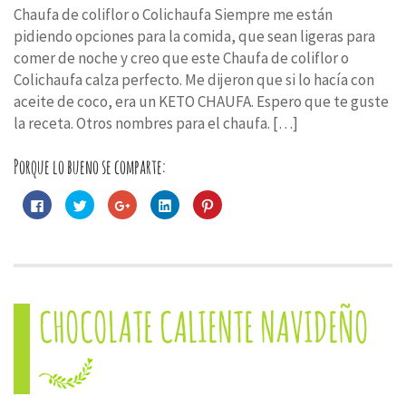
Chaufa de coliflor o Colichaufa Siempre me están
pidiendo opciones para la comida, que sean ligeras para
comer de noche y creo que este Chaufa de coliflor o
Colichaufa calza perfecto. Me dijeron que si lo hacía con
aceite de coco, era un KETO CHAUFA. Espero que te guste
la receta. Otros nombres para el chaufa. […]
Porque lo bueno se comparte:
Haz
Haz
Haz
Haz
Haz
clic
clic
clic
clic
clic
para
para
para
para
para
compartir
compartir
compartir
compartir
compartir
en
en
en
en
en
Facebook
Twitter
Google+
LinkedIn
Pinterest
(Se
(Se
(Se
(Se
(Se
abre
abre
abre
abre
abre
en
en
en
en
en
una
una
una
una
una
CHOCOLATE CALIENTE NAVIDEÑO
ventana
ventana
ventana
ventana
ventana
nueva)
nueva)
nueva)
nueva)
nueva)