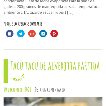
condensada 1 lata de leche evaporada Para la masa de
galleta 200 gramos de mantequilla sin sal a temperatura
ambiente 1 1/2 taza de azúcar rubia 1 […]
Porque lo bueno se comparte:
Haz
Haz
Haz
Haz
Haz
clic
clic
clic
clic
clic
para
para
para
para
para
compartir
compartir
compartir
compartir
compartir
en
en
en
en
en
Facebook
Twitter
Google+
LinkedIn
Pinterest
(Se
(Se
(Se
(Se
(Se
abre
abre
abre
abre
abre
en
en
en
en
en
una
una
una
una
una
Tacu tacu de alverjita partida
ventana
ventana
ventana
ventana
ventana
nueva)
nueva)
nueva)
nueva)
nueva)
10 diciembre, 2021
Deja un comentario