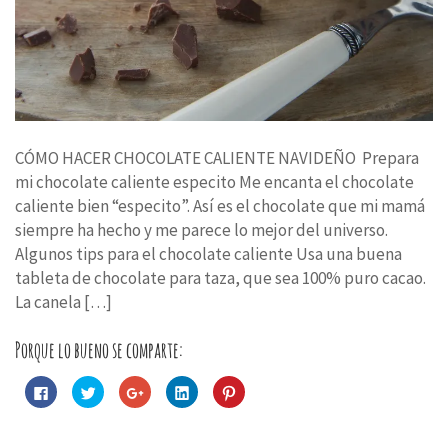
CÓMO HACER CHOCOLATE CALIENTE NAVIDEÑO Prepara
mi chocolate caliente especito Me encanta el chocolate
caliente bien “especito”. Así es el chocolate que mi mamá
siempre ha hecho y me parece lo mejor del universo.
Algunos tips para el chocolate caliente Usa una buena
tableta de chocolate para taza, que sea 100% puro cacao.
La canela […]
Porque lo bueno se comparte:
Haz
Haz
Haz
Haz
Haz
clic
clic
clic
clic
clic
para
para
para
para
para
compartir
compartir
compartir
compartir
compartir
en
en
en
en
en