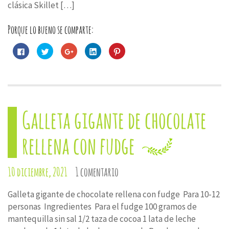
clásica Skillet […]
Porque lo bueno se comparte:
Haz
Haz
Haz
Haz
Haz
clic
clic
clic
clic
clic
para
para
para
para
para
compartir
compartir
compartir
compartir
compartir
en
en
en
en
en
Facebook
Twitter
Google+
LinkedIn
Pinterest
(Se
(Se
(Se
(Se
(Se
abre
abre
abre
abre
abre
en
en
en
en
en
una
una
una
una
una
Galleta gigante de chocolate
ventana
ventana
ventana
ventana
ventana
nueva)
nueva)
nueva)
nueva)
nueva)
rellena con fudge
10 diciembre, 2021
1 comentario
Galleta gigante de chocolate rellena con fudge Para 10-12
personas Ingredientes Para el fudge 100 gramos de
mantequilla sin sal 1/2 taza de cocoa 1 lata de leche