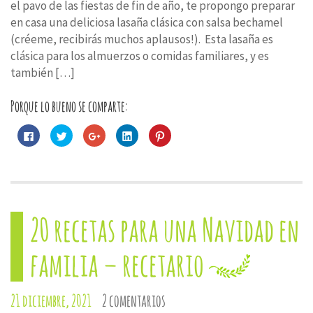
el pavo de las fiestas de fin de año, te propongo preparar
en casa una deliciosa lasaña clásica con salsa bechamel
(créeme, recibirás muchos aplausos!). Esta lasaña es
clásica para los almuerzos o comidas familiares, y es
también […]
Porque lo bueno se comparte:
Haz
Haz
Haz
Haz
Haz
clic
clic
clic
clic
clic
para
para
para
para
para
compartir
compartir
compartir
compartir
compartir
en
en
en
en
en
Facebook
Twitter
Google+
LinkedIn
Pinterest
(Se
(Se
(Se
(Se
(Se
abre
abre
abre
abre
abre
en
en
en
en
en
una
una
una
una
una
20 recetas para una Navidad en
ventana
ventana
ventana
ventana
ventana
nueva)
nueva)
nueva)
nueva)
nueva)
familia – recetario
21 diciembre, 2021
2 comentarios