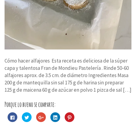
Cómo hacer alfajores Esta receta es deliciosa de la súper
capa y talentosa Fran de Mondieu Pastelería . Rinde 50-60
alfajores aprox. de 3.5 cm. de diámetro Ingredientes Masa
200 g de mantequilla sin sal 175 g de harina sin preparar
125 g de maicena 60 g de azúcar en polvo 1 pizca de sal […]
Porque lo bueno se comparte:
Haz
Haz
Haz
Haz
Haz
clic
clic
clic
clic
clic
para
para
para
para
para
compartir
compartir
compartir
compartir
compartir
en
en
en
en
en
Facebook
Twitter
Google+
LinkedIn
Pinterest