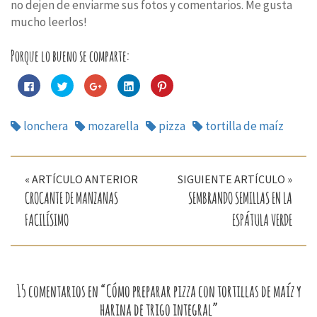
no dejen de enviarme sus fotos y comentarios. Me gusta
mucho leerlos!
Porque lo bueno se comparte:
Haz
Haz
Haz
Haz
Haz
clic
clic
clic
clic
clic
para
para
para
para
para
compartir
compartir
compartir
compartir
compartir
en
en
en
en
en
lonchera
mozarella
pizza
tortilla de maíz
Facebook
Twitter
Google+
LinkedIn
Pinterest
(Se
(Se
(Se
(Se
(Se
abre
abre
abre
abre
abre
en
en
en
en
en
una
una
una
una
una
Navegación
ventana
ventana
ventana
ventana
ventana
nueva)
nueva)
nueva)
nueva)
nueva)
« ARTÍCULO ANTERIOR
SIGUIENTE ARTÍCULO »
de
CROCANTE DE MANZANAS
SEMBRANDO SEMILLAS EN LA
entradas
FACILÍSIMO
ESPÁTULA VERDE
15 comentarios en “Cómo preparar pizza con tortillas de maíz y
harina de trigo integral”