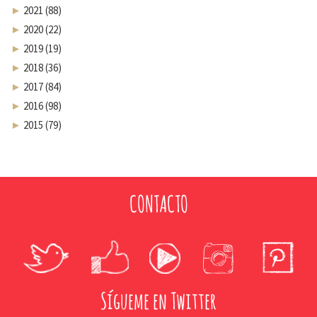
►
2021 (88)
►
2020 (22)
►
2019 (19)
►
2018 (36)
►
2017 (84)
►
2016 (98)
►
2015 (79)
CONTACTO
Sígueme en Twitter