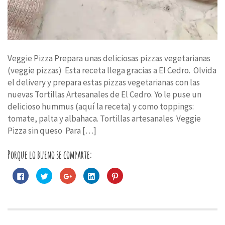
Veggie Pizza Prepara unas deliciosas pizzas vegetarianas
(veggie pizzas) Esta receta llega gracias a El Cedro. Olvida
el delivery y prepara estas pizzas vegetarianas con las
nuevas Tortillas Artesanales de El Cedro. Yo le puse un
delicioso hummus (aquí la receta) y como toppings:
tomate, palta y albahaca. Tortillas artesanales Veggie
Pizza sin queso Para […]
Porque lo bueno se comparte:
Haz
Haz
Haz
Haz
Haz
clic
clic
clic
clic
clic
para
para
para
para
para
compartir
compartir
compartir
compartir
compartir
en
en
en
en
en
Facebook
Twitter
Google+
LinkedIn
Pinterest
(Se
(Se
(Se
(Se
(Se
abre
abre
abre
abre
abre
en
en
en
en
en