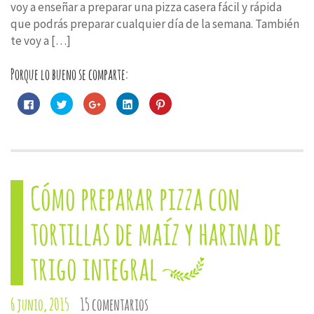
voy a enseñar a preparar una pizza casera fácil y rápida
que podrás preparar cualquier día de la semana. También
te voy a […]
Porque lo bueno se comparte:
Haz
Haz
Haz
Haz
Haz
clic
clic
clic
clic
clic
para
para
para
para
para
compartir
compartir
compartir
compartir
compartir
en
en
en
en
en
Facebook
Twitter
Google+
LinkedIn
Pinterest
(Se
(Se
(Se
(Se
(Se
abre
abre
abre
abre
abre
en
en
en
en
en
una
una
una
una
una
Cómo preparar pizza con
ventana
ventana
ventana
ventana
ventana
nueva)
nueva)
nueva)
nueva)
nueva)
tortillas de maíz y harina de
trigo integral
6 junio, 2015
15 comentarios