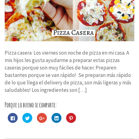
Pizza casera Los viernes son noche de pizza en mi casa. A
mis hijos les gusta ayudarme a preparar estas pizzas
caseras porque son muy fáciles de hacer. Preparen
bastantes porque se van rápido! Se preparan más rápido
de lo que llega el delivery de pizza, son más ligeras y más
saludables! Los ingredientes son […]
Porque lo bueno se comparte:
Haz
Haz
Haz
Haz
Haz
clic
clic
clic
clic
clic
para
para
para
para
para
compartir
compartir
compartir
compartir
compartir
en
en
en
en
en
Facebook
Twitter
Google+
LinkedIn
Pinterest