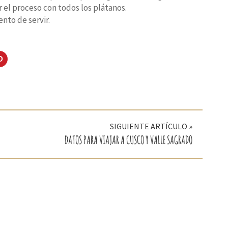
r el proceso con todos los plátanos.
nto de servir.
Haz
clic
para
artir
compartir
en
dIn
Pinterest
(Se
abre
en
una
ana
ventana
a)
nueva)
SIGUIENTE ARTÍCULO »
DATOS PARA VIAJAR A CUSCO Y VALLE SAGRADO