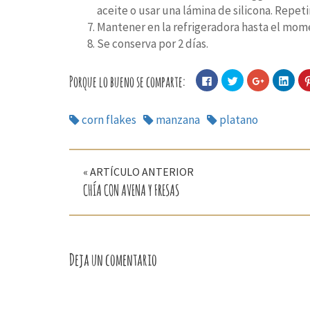
aceite o usar una lámina de silicona. Repeti
Mantener en la refrigeradora hasta el mome
Se conserva por 2 días.
Porque lo bueno se comparte:
Haz
Haz
Haz
Haz
clic
clic
clic
clic
para
para
para
para
compartir
compartir
compartir
comp
en
en
en
en
corn flakes
manzana
platano
Facebook
Twitter
Google+
Linke
(Se
(Se
(Se
(Se
abre
abre
abre
abre
en
en
en
en
una
una
una
una
Navegación
ventana
ventana
ventana
vent
nueva)
nueva)
nueva)
nuev
« ARTÍCULO ANTERIOR
de
CHÍA CON AVENA Y FRESAS
entradas
Deja un comentario