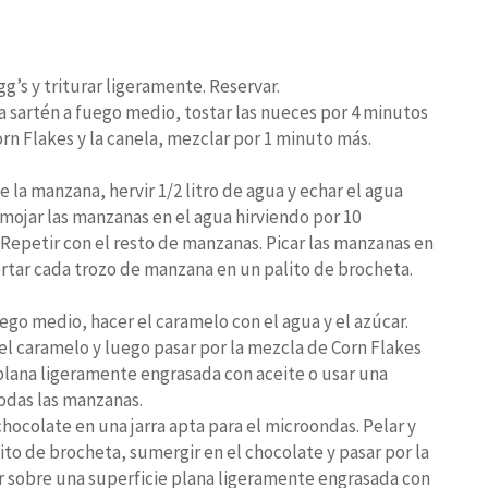
g’s y triturar ligeramente. Reservar.
a sartén a fuego medio, tostar las nueces por 4 minutos
n Flakes y la canela, mezclar por 1 minuto más.
e la manzana, hervir 1/2 litro de agua y echar el agua
emojar las manzanas en el agua hirviendo por 10
 Repetir con el resto de manzanas. Picar las manzanas en
sertar cada trozo de manzana en un palito de brocheta.
ego medio, hacer el caramelo con el agua y el azúcar.
el caramelo y luego pasar por la mezcla de Corn Flakes
 plana ligeramente engrasada con aceite o usar una
todas las manzanas.
chocolate en una jarra apta para el microondas. Pelar y
alito de brocheta, sumergir en el chocolate y pasar por la
r sobre una superficie plana ligeramente engrasada con