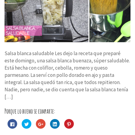
Salsa blanca saludable Les dejo la receta que preparé
este domingo, una salsa blanca buenaza, súper saludable.
Está hecha con coliflor, cebolla, romero y queso
parmesano. La serví con pollo dorado en ajo y pasta
integral. La salsa quedó tan rica, que todos repitieron.
Nadie, pero nadie, se dio cuenta que la salsa blanca tenía
[…]
Porque lo bueno se comparte:
Haz
Haz
Haz
Haz
Haz
clic
clic
clic
clic
clic
para
para
para
para
para
compartir
compartir
compartir
compartir
compartir