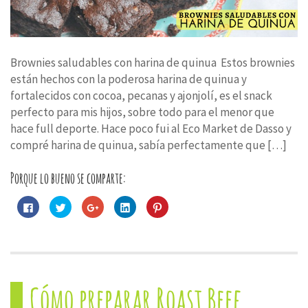
Brownies saludables con harina de quinua Estos brownies
están hechos con la poderosa harina de quinua y
fortalecidos con cocoa, pecanas y ajonjolí, es el snack
perfecto para mis hijos, sobre todo para el menor que
hace full deporte. Hace poco fui al Eco Market de Dasso y
compré harina de quinua, sabía perfectamente que […]
Porque lo bueno se comparte:
Haz
Haz
Haz
Haz
Haz
clic
clic
clic
clic
clic
para
para
para
para
para
compartir
compartir
compartir
compartir
compartir
en
en
en
en
en
Facebook
Twitter
Google+
LinkedIn
Pinterest
(Se
(Se
(Se
(Se
(Se
abre
abre
abre
abre
abre
en
en
en
en
en
una
una
una
una
una
Cómo preparar Roast Beef
ventana
ventana
ventana
ventana
ventana
nueva)
nueva)
nueva)
nueva)
nueva)