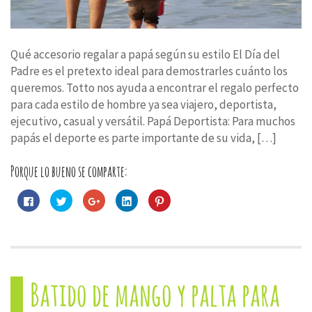
Qué accesorio regalar a papá según su estilo El Día del
Padre es el pretexto ideal para demostrarles cuánto los
queremos. Totto nos ayuda a encontrar el regalo perfecto
para cada estilo de hombre ya sea viajero, deportista,
ejecutivo, casual y versátil. Papá Deportista: Para muchos
papás el deporte es parte importante de su vida, […]
Porque lo bueno se comparte:
Haz
Haz
Haz
Haz
Haz
clic
clic
clic
clic
clic
para
para
para
para
para
compartir
compartir
compartir
compartir
compartir
en
en
en
en
en
Facebook
Twitter
Google+
LinkedIn
Pinterest
(Se
(Se
(Se
(Se
(Se
abre
abre
abre
abre
abre
en
en
en
en
en
una
una
una
una
una
Batido de mango y palta para
ventana
ventana
ventana
ventana
ventana
nueva)
nueva)
nueva)
nueva)
nueva)