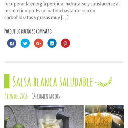
recuperar la energía perdida, hidratarse y satisfacerse al
mismo tiempo. Es un batido bastante rico en
carbohidratos y grasas muy […]
Porque lo bueno se comparte:
Haz
Haz
Haz
Haz
Haz
clic
clic
clic
clic
clic
para
para
para
para
para
compartir
compartir
compartir
compartir
compartir
en
en
en
en
en
Facebook
Twitter
Google+
LinkedIn
Pinterest
(Se
(Se
(Se
(Se
(Se
abre
abre
abre
abre
abre
en
en
en
en
en
una
una
una
una
una
Salsa blanca saludable
ventana
ventana
ventana
ventana
ventana
nueva)
nueva)
nueva)
nueva)
nueva)
7 junio, 2016
14 comentarios