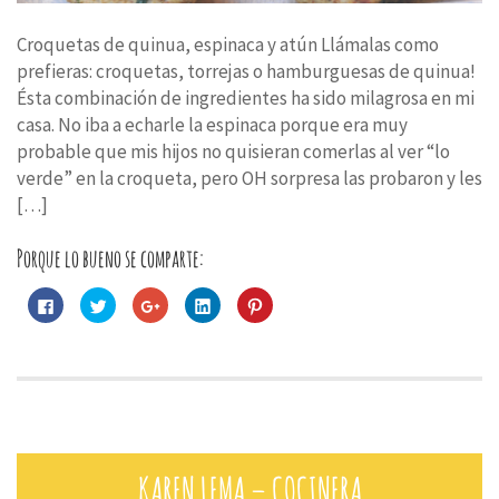
Croquetas de quinua, espinaca y atún Llámalas como
prefieras: croquetas, torrejas o hamburguesas de quinua!
Ésta combinación de ingredientes ha sido milagrosa en mi
casa. No iba a echarle la espinaca porque era muy
probable que mis hijos no quisieran comerlas al ver “lo
verde” en la croqueta, pero OH sorpresa las probaron y les
[…]
Porque lo bueno se comparte:
Haz
Haz
Haz
Haz
Haz
clic
clic
clic
clic
clic
para
para
para
para
para
compartir
compartir
compartir
compartir
compartir
en
en
en
en
en
Facebook
Twitter
Google+
LinkedIn
Pinterest
(Se
(Se
(Se
(Se
(Se
abre
abre
abre
abre
abre
en
en
en
en
en
una
una
una
una
una
ventana
ventana
ventana
ventana
ventana
nueva)
nueva)
nueva)
nueva)
nueva)
KAREN LEMA – COCINERA