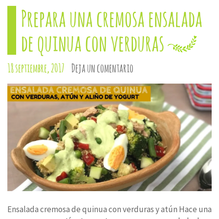
una
una
una
una
una
Prepara una cremosa ensalada
ventana
ventana
ventana
ventana
ventana
nueva)
nueva)
nueva)
nueva)
nueva)
de quinua con verduras
18 septiembre, 2017
Deja un comentario
Ensalada cremosa de quinua con verduras y atún Hace una