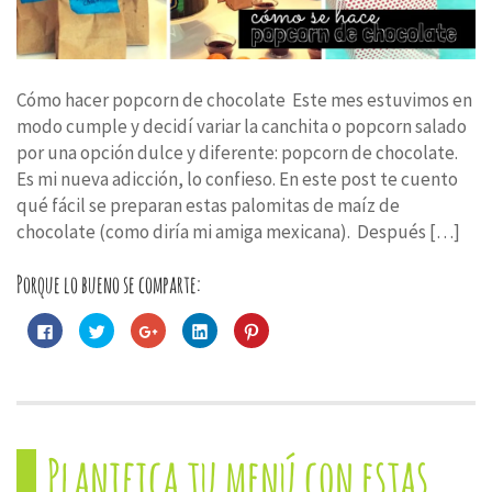
Cómo hacer popcorn de chocolate Este mes estuvimos en
modo cumple y decidí variar la canchita o popcorn salado
por una opción dulce y diferente: popcorn de chocolate.
Es mi nueva adicción, lo confieso. En este post te cuento
qué fácil se preparan estas palomitas de maíz de
chocolate (como diría mi amiga mexicana). Después […]
Porque lo bueno se comparte:
Haz
Haz
Haz
Haz
Haz
clic
clic
clic
clic
clic
para
para
para
para
para
compartir
compartir
compartir
compartir
compartir
en
en
en
en
en
Facebook
Twitter
Google+
LinkedIn
Pinterest
(Se
(Se
(Se
(Se
(Se
abre
abre
abre
abre
abre
en
en
en
en
en
una
una
una
una
una
Planifica tu menú con estas
ventana
ventana
ventana
ventana
ventana
nueva)
nueva)
nueva)
nueva)
nueva)