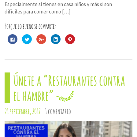
Especialmente si tienes en casa niños y más si son
difíciles para comer como […]
Porque lo bueno se comparte:
Haz
Haz
Haz
Haz
Haz
clic
clic
clic
clic
clic
para
para
para
para
para
compartir
compartir
compartir
compartir
compartir
en
en
en
en
en
Facebook
Twitter
Google+
LinkedIn
Pinterest
(Se
(Se
(Se
(Se
(Se
abre
abre
abre
abre
abre
en
en
en
en
en
una
una
una
una
una
Únete a “Restaurantes contra
ventana
ventana
ventana
ventana
ventana
nueva)
nueva)
nueva)
nueva)
nueva)
el hambre”
21 septiembre, 2017
1 comentario