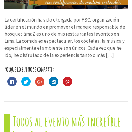
La certificación ha sido otorgada por FSC, organización
líder en el mundo en promover el manejo responsable de
bosques ámaZ es uno de mis restaurantes favoritos en
Lima. La comida es espectacular, los cócteles, la música y
especialmente el ambiente son únicos. Cada vez que he
ido, he disfrutado de la experiencia tanto o más […]
Porque lo bueno se comparte:
Haz
Haz
Haz
Haz
Haz
clic
clic
clic
clic
clic
para
para
para
para
para
compartir
compartir
compartir
compartir
compartir
en
en
en
en
en
Facebook
Twitter
Google+
LinkedIn
Pinterest
(Se
(Se
(Se
(Se
(Se
abre
abre
abre
abre
abre
en
en
en
en
en
una
una
una
una
una
Todos al evento más increíble
ventana
ventana
ventana
ventana
ventana
nueva)
nueva)
nueva)
nueva)
nueva)