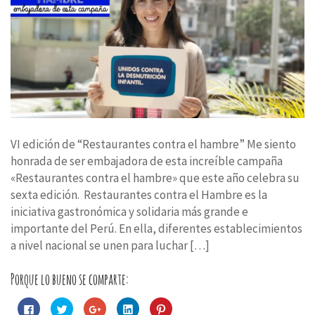
VI edición de “Restaurantes contra el hambre” Me siento
honrada de ser embajadora de esta increíble campaña
«Restaurantes contra el hambre» que este año celebra su
sexta edición. Restaurantes contra el Hambre es la
iniciativa gastronómica y solidaria más grande e
importante del Perú. En ella, diferentes establecimientos
a nivel nacional se unen para luchar […]
Porque lo bueno se comparte:
Haz
Haz
Haz
Haz
Haz
clic
clic
clic
clic
clic