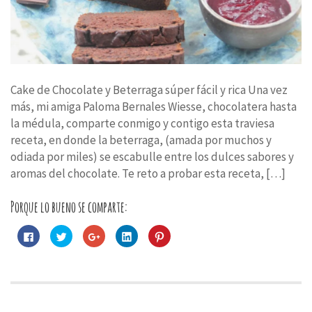
Cake de Chocolate y Beterraga súper fácil y rica Una vez
más, mi amiga Paloma Bernales Wiesse, chocolatera hasta
la médula, comparte conmigo y contigo esta traviesa
receta, en donde la beterraga, (amada por muchos y
odiada por miles) se escabulle entre los dulces sabores y
aromas del chocolate. Te reto a probar esta receta, […]
Porque lo bueno se comparte:
Haz
Haz
Haz
Haz
Haz
clic
clic
clic
clic
clic
para
para
para
para
para
compartir
compartir
compartir
compartir
compartir
en
en
en
en
en
Facebook
Twitter
Google+
LinkedIn
Pinterest
(Se
(Se
(Se
(Se
(Se
abre
abre
abre
abre
abre
en
en
en
en
en
una
una
una
una
una