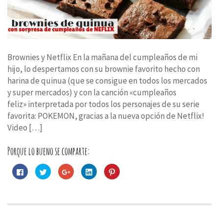
Brownies y Netflix En la mañana del cumpleaños de mi
hijo, lo despertamos con su brownie favorito hecho con
harina de quinua (que se consigue en todos los mercados
y super mercados) y con la canción «cumpleaños
feliz» interpretada por todos los personajes de su serie
favorita: POKEMON, gracias a la nueva opción de Netflix!
Video […]
Porque lo bueno se comparte:
Haz
Haz
Haz
Haz
Haz
clic
clic
clic
clic
clic
para
para
para
para
para
compartir
compartir
compartir
compartir
compartir
en
en
en
en
en
Facebook
Twitter
Google+
LinkedIn
Pinterest
(Se
(Se
(Se
(Se
(Se
abre
abre
abre
abre
abre
en
en
en
en
en