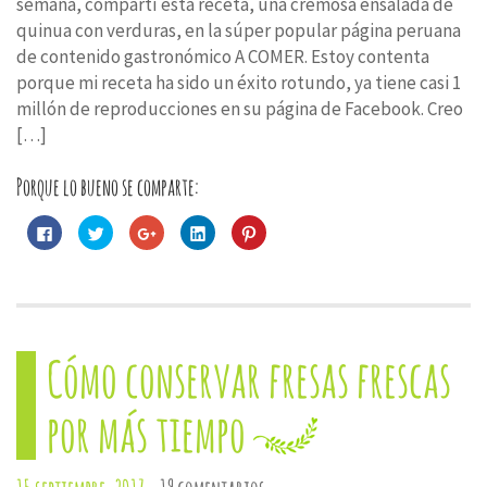
semana, compartí esta receta, una cremosa ensalada de
quinua con verduras, en la súper popular página peruana
de contenido gastronómico A COMER. Estoy contenta
porque mi receta ha sido un éxito rotundo, ya tiene casi 1
millón de reproducciones en su página de Facebook. Creo
[…]
Porque lo bueno se comparte:
Haz
Haz
Haz
Haz
Haz
clic
clic
clic
clic
clic
para
para
para
para
para
compartir
compartir
compartir
compartir
compartir
en
en
en
en
en
Facebook
Twitter
Google+
LinkedIn
Pinterest
(Se
(Se
(Se
(Se
(Se
abre
abre
abre
abre
abre
en
en
en
en
en
una
una
una
una
una
Cómo conservar fresas frescas
ventana
ventana
ventana
ventana
ventana
nueva)
nueva)
nueva)
nueva)
nueva)
por más tiempo