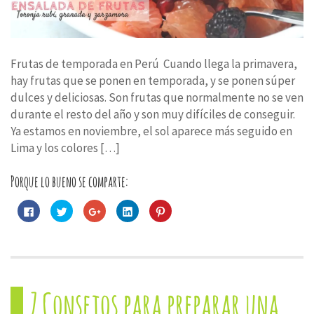
Frutas de temporada en Perú Cuando llega la primavera,
hay frutas que se ponen en temporada, y se ponen súper
dulces y deliciosas. Son frutas que normalmente no se ven
durante el resto del año y son muy difíciles de conseguir.
Ya estamos en noviembre, el sol aparece más seguido en
Lima y los colores […]
Porque lo bueno se comparte:
Haz
Haz
Haz
Haz
Haz
clic
clic
clic
clic
clic
para
para
para
para
para
compartir
compartir
compartir
compartir
compartir
en
en
en
en
en
Facebook
Twitter
Google+
LinkedIn
Pinterest
(Se
(Se
(Se
(Se
(Se
abre
abre
abre
abre
abre
en
en
en
en
en
una
una
una
una
una
7 Consejos para preparar una
ventana
ventana
ventana
ventana
ventana
nueva)
nueva)
nueva)
nueva)
nueva)