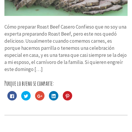
Cómo preparar Roast Beef Casero Confieso que no soy una
experta preparando Roast Beef, pero este nos quedó
delicioso. Usualmente cuando comemos carnes, es
porque hacemos parrilla o tenemos una celebración
especial en casa, y es una tarea que casi siempre se la dejo
a mi esposo, el carnívoro de la familia. Si quieren engreír
este domingo […]
Porque lo bueno se comparte:
Haz
Haz
Haz
Haz
Haz
clic
clic
clic
clic
clic
para
para
para
para
para
compartir
compartir
compartir
compartir
compartir
en
en
en
en
en
Facebook
Twitter
Google+
LinkedIn
Pinterest
(Se
(Se
(Se
(Se
(Se
abre
abre
abre
abre
abre
en
en
en
en
en
una
una
una
una
una
ventana
ventana
ventana
ventana
ventana