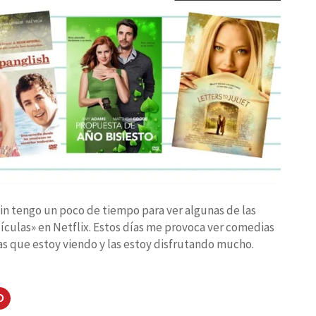
fin tengo un poco de tiempo para ver algunas de las
ículas» en Netflix. Estos días me provoca ver comedias
las que estoy viendo y las estoy disfrutando mucho.
Haz
clic
para