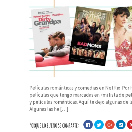
Películas románticas y comedias en Netflix Por 
películas que tengo marcadas en «mi lista de pel
y películas románticas. Aquí te dejo algunas de 
Algunas las he […]
Porque lo bueno se comparte:
Haz
Haz
Haz
Haz
clic
clic
clic
clic
para
para
para
para