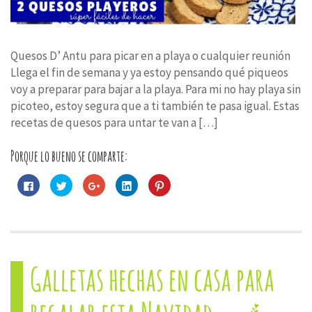
Quesos D’ Antu para picar en a playa o cualquier reunión
Llega el fin de semana y ya estoy pensando qué piqueos
voy a preparar para bajar a la playa. Para mi no hay playa sin
picoteo, estoy segura que a ti también te pasa igual. Estas
recetas de quesos para untar te van a […]
Porque lo bueno se comparte:
Haz
Haz
Haz
Haz
Haz
clic
clic
clic
clic
clic
para
para
para
para
para
compartir
compartir
compartir
compartir
compartir
en
en
en
en
en
Facebook
Twitter
Google+
LinkedIn
Pinterest
(Se
(Se
(Se
(Se
(Se
abre
abre
abre
abre
abre
en
en
en
en
en
una
una
una
una
una
Galletas hechas en casa para
ventana
ventana
ventana
ventana
ventana
nueva)
nueva)
nueva)
nueva)
nueva)