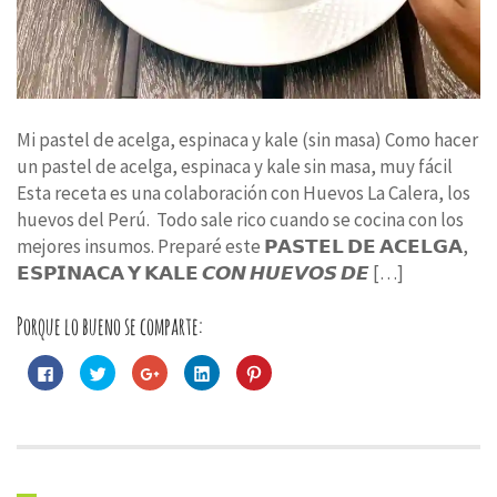
Mi pastel de acelga, espinaca y kale (sin masa) Como hacer
un pastel de acelga, espinaca y kale sin masa, muy fácil
Esta receta es una colaboración con Huevos La Calera, los
huevos del Perú. Todo sale rico cuando se cocina con los
mejores insumos. Preparé este 𝗣𝗔𝗦𝗧𝗘𝗟 𝗗𝗘 𝗔𝗖𝗘𝗟𝗚𝗔,
𝗘𝗦𝗣𝗜𝗡𝗔𝗖𝗔 𝗬 𝗞𝗔𝗟𝗘 𝘾𝙊𝙉 𝙃𝙐𝙀𝙑𝙊𝙎 𝘿𝙀 […]
Porque lo bueno se comparte:
Haz
Haz
Haz
Haz
Haz
clic
clic
clic
clic
clic
para
para
para
para
para
compartir
compartir
compartir
compartir
compartir
en
en
en
en
en
Facebook
Twitter
Google+
LinkedIn
Pinterest
(Se
(Se
(Se
(Se
(Se
abre
abre
abre
abre
abre
en
en
en
en
en
una
una
una
una
una