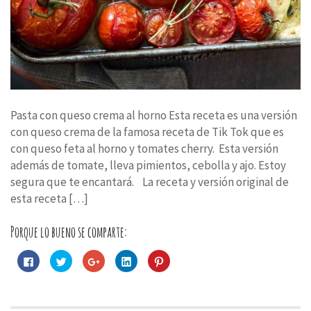
Pasta con queso crema al horno Esta receta es una versión
con queso crema de la famosa receta de Tik Tok que es
con queso feta al horno y tomates cherry. Esta versión
además de tomate, lleva pimientos, cebolla y ajo. Estoy
segura que te encantará. La receta y versión original de
esta receta […]
Porque lo bueno se comparte:
Haz
Haz
Haz
Haz
Haz
clic
clic
clic
clic
clic
para
para
para
para
para
compartir
compartir
compartir
compartir
compartir
en
en
en
en
en
Facebook
Twitter
Google+
LinkedIn
Pinterest
(Se
(Se
(Se
(Se
(Se