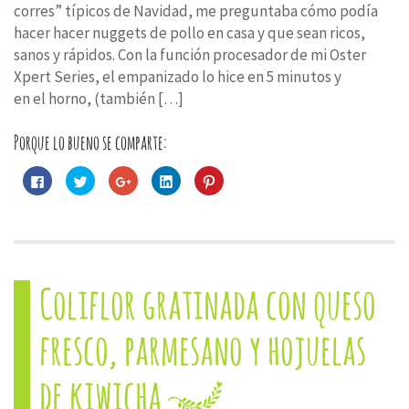
corres” típicos de Navidad, me preguntaba cómo podía
hacer hacer nuggets de pollo en casa y que sean ricos,
sanos y rápidos. Con la función procesador de mi Oster
Xpert Series, el empanizado lo hice en 5 minutos y
en el horno, (también […]
Porque lo bueno se comparte:
Haz
Haz
Haz
Haz
Haz
clic
clic
clic
clic
clic
para
para
para
para
para
compartir
compartir
compartir
compartir
compartir
en
en
en
en
en
Facebook
Twitter
Google+
LinkedIn
Pinterest
(Se
(Se
(Se
(Se
(Se
abre
abre
abre
abre
abre
en
en
en
en
en
una
una
una
una
una
Coliflor gratinada con queso
ventana
ventana
ventana
ventana
ventana
nueva)
nueva)
nueva)
nueva)
nueva)
fresco, parmesano y hojuelas
de kiwicha