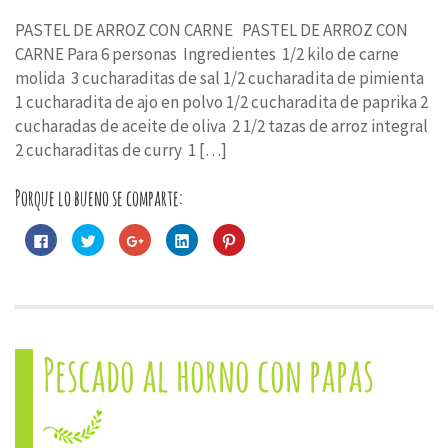
PASTEL DE ARROZ CON CARNE PASTEL DE ARROZ CON
CARNE Para 6 personas Ingredientes 1/2 kilo de carne
molida 3 cucharaditas de sal 1/2 cucharadita de pimienta
1 cucharadita de ajo en polvo 1/2 cucharadita de paprika 2
cucharadas de aceite de oliva 2 1/2 tazas de arroz integral
2 cucharaditas de curry 1 […]
Porque lo bueno se comparte:
Haz
Haz
Haz
Haz
Haz
clic
clic
clic
clic
clic
para
para
para
para
para
compartir
compartir
compartir
compartir
compartir
en
en
en
en
en
Facebook
Twitter
Google+
LinkedIn
Pinterest
(Se
(Se
(Se
(Se
(Se
abre
abre
abre
abre
abre
en
en
en
en
en
una
una
una
una
una
Pescado al horno con papas
ventana
ventana
ventana
ventana
ventana
nueva)
nueva)
nueva)
nueva)
nueva)