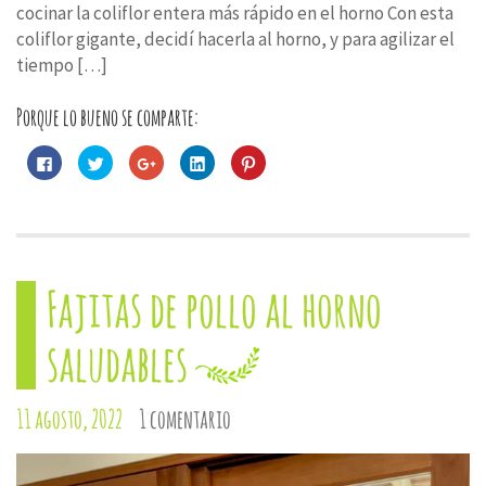
cocinar la coliflor entera más rápido en el horno Con esta
coliflor gigante, decidí hacerla al horno, y para agilizar el
tiempo […]
Porque lo bueno se comparte:
Haz
Haz
Haz
Haz
Haz
clic
clic
clic
clic
clic
para
para
para
para
para
compartir
compartir
compartir
compartir
compartir
en
en
en
en
en
Facebook
Twitter
Google+
LinkedIn
Pinterest
(Se
(Se
(Se
(Se
(Se
abre
abre
abre
abre
abre
en
en
en
en
en
una
una
una
una
una
Fajitas de pollo al horno
ventana
ventana
ventana
ventana
ventana
nueva)
nueva)
nueva)
nueva)
nueva)
saludables
11 agosto, 2022
1 comentario