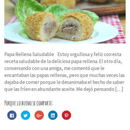
Papa Rellena Saludable Estoy orgullosa y feliz con esta
receta saludable de la deliciosa papa rellena. El otro día,
conversando con una amiga, me comentó que le
encantaban las papas rellenas, pero que muchas veces las
dejaba de comer porque le desanimaba el hecho de saber
que las fríen en abundante aceite. Me dejó pensando […]
Porque lo bueno se comparte:
Haz
Haz
Haz
Haz
Haz
clic
clic
clic
clic
clic
para
para
para
para
para
compartir
compartir
compartir
compartir
compartir
en
en
en
en
en