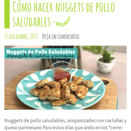
Cómo hacer nuggets de pollo
ventana
ventana
ventana
ventana
ventana
nueva)
nueva)
nueva)
nueva)
nueva)
saludables
15 diciembre, 2017
Deja un comentario
Nuggets de pollo saludables, empanizados con castañas y
queso parmesano Para estos días que ando en los “corre-