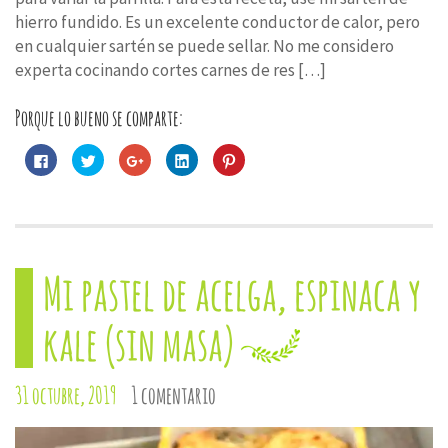
hierro fundido. Es un excelente conductor de calor, pero
en cualquier sartén se puede sellar. ⁣No me considero
experta cocinando cortes carnes de res […]
Porque lo bueno se comparte:
Haz
Haz
Haz
Haz
Haz
clic
clic
clic
clic
clic
para
para
para
para
para
compartir
compartir
compartir
compartir
compartir
en
en
en
en
en
Facebook
Twitter
Google+
LinkedIn
Pinterest
(Se
(Se
(Se
(Se
(Se
abre
abre
abre
abre
abre
en
en
en
en
en
una
una
una
una
una
Mi pastel de acelga, espinaca y
ventana
ventana
ventana
ventana
ventana
nueva)
nueva)
nueva)
nueva)
nueva)
kale (sin masa)
31 octubre, 2019
1 comentario