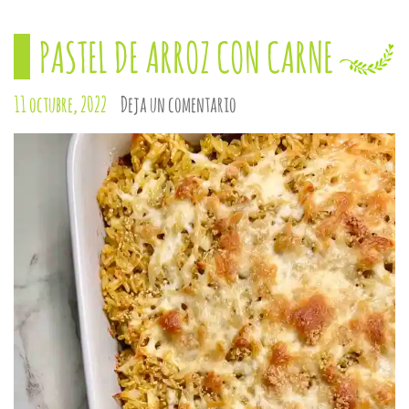
abre
abre
abre
abre
abre
en
en
en
en
en
una
una
una
una
una
PASTEL DE ARROZ CON CARNE
ventana
ventana
ventana
ventana
ventana
nueva)
nueva)
nueva)
nueva)
nueva)
11 octubre, 2022
Deja un comentario