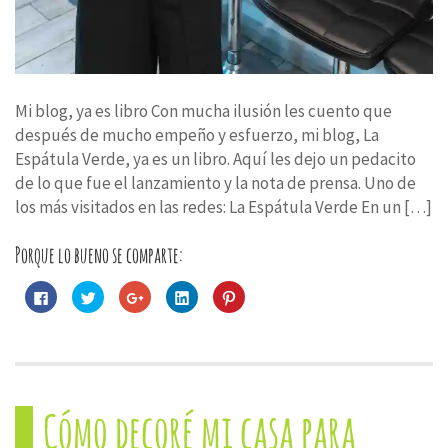
Mi blog, ya es libro Con mucha ilusión les cuento que
después de mucho empeño y esfuerzo, mi blog, La
Espátula Verde, ya es un libro. Aquí les dejo un pedacito
de lo que fue el lanzamiento y la nota de prensa. Uno de
los más visitados en las redes: La Espátula Verde En un […]
Porque lo bueno se comparte:
Haz
Haz
Haz
Haz
Haz
clic
clic
clic
clic
clic
para
para
para
para
para
compartir
compartir
compartir
compartir
compartir
en
en
en
en
en
Facebook
Twitter
Google+
LinkedIn
Pinterest
(Se
(Se
(Se
(Se
(Se
abre
abre
abre
abre
abre
en
en
en
en
en
una
una
una
una
una
Cómo decoré mi casa para
ventana
ventana
ventana
ventana
ventana
nueva)
nueva)
nueva)
nueva)
nueva)