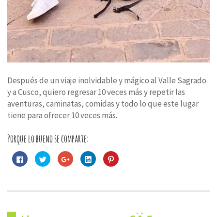
Después de un viaje inolvidable y mágico al Valle Sagrado
y a Cusco, quiero regresar 10 veces más y repetir las
aventuras, caminatas, comidas y todo lo que este lugar
tiene para ofrecer 10 veces más.
Porque lo bueno se comparte:
Haz
Haz
Haz
Haz
Haz
clic
clic
clic
clic
clic
para
para
para
para
para
compartir
compartir
compartir
compartir
compartir
en
en
en
en
en
Facebook
Twitter
Google+
LinkedIn
Pinterest
(Se
(Se
(Se
(Se
(Se
abre
abre
abre
abre
abre
en
en
en
en
en
una
una
una
una
una
ventana
ventana
ventana
ventana
ventana