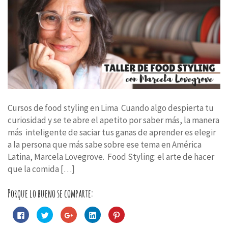
Cursos de food styling en Lima Cuando algo despierta tu
curiosidad y se te abre el apetito por saber más, la manera
más inteligente de saciar tus ganas de aprender es elegir
a la persona que más sabe sobre ese tema en América
Latina, Marcela Lovegrove. Food Styling: el arte de hacer
que la comida […]
Porque lo bueno se comparte:
Haz
Haz
Haz
Haz
Haz
clic
clic
clic
clic
clic
para
para
para
para
para