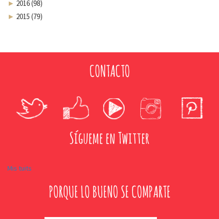
►
2016 (98)
►
2015 (79)
CONTACTO
Sígueme en Twitter
Mis tuits
PORQUE LO BUENO SE COMPARTE