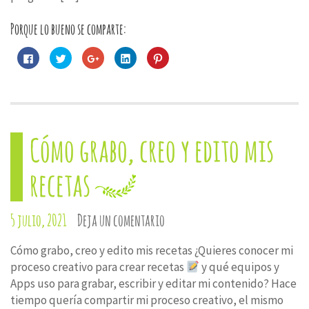
Porque lo bueno se comparte:
Haz
Haz
Haz
Haz
Haz
clic
clic
clic
clic
clic
para
para
para
para
para
compartir
compartir
compartir
compartir
compartir
en
en
en
en
en
Facebook
Twitter
Google+
LinkedIn
Pinterest
(Se
(Se
(Se
(Se
(Se
abre
abre
abre
abre
abre
en
en
en
en
en
una
una
una
una
una
Cómo grabo, creo y edito mis
ventana
ventana
ventana
ventana
ventana
nueva)
nueva)
nueva)
nueva)
nueva)
recetas
5 julio, 2021
Deja un comentario
Cómo grabo, creo y edito mis recetas ¿Quieres conocer mi
proceso creativo para crear recetas
y qué equipos y
Apps uso para grabar, escribir y editar mi contenido? Hace
tiempo quería compartir mi proceso creativo, el mismo