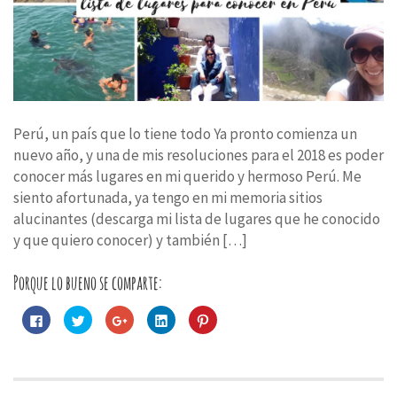
Perú, un país que lo tiene todo Ya pronto comienza un
nuevo año, y una de mis resoluciones para el 2018 es poder
conocer más lugares en mi querido y hermoso Perú. Me
siento afortunada, ya tengo en mi memoria sitios
alucinantes (descarga mi lista de lugares que he conocido
y que quiero conocer) y también […]
Porque lo bueno se comparte:
Haz
Haz
Haz
Haz
Haz
clic
clic
clic
clic
clic
para
para
para
para
para
compartir
compartir
compartir
compartir
compartir
en
en
en
en
en
Facebook
Twitter
Google+
LinkedIn
Pinterest
(Se
(Se
(Se
(Se
(Se
abre
abre
abre
abre
abre