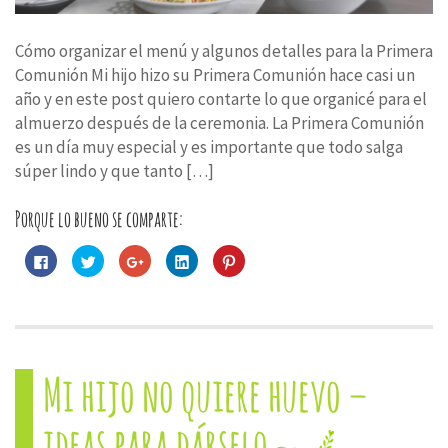
Cómo organizar el menú y algunos detalles para la Primera
Comunión Mi hijo hizo su Primera Comunión hace casi un
año y en este post quiero contarte lo que organicé para el
almuerzo después de la ceremonia. La Primera Comunión
es un día muy especial y es importante que todo salga
súper lindo y que tanto […]
Porque lo bueno se comparte:
Haz
Haz
Haz
Haz
Haz
clic
clic
clic
clic
clic
para
para
para
para
para
compartir
compartir
compartir
compartir
compartir
en
en
en
en
en
Facebook
Twitter
Google+
LinkedIn
Pinterest
(Se
(Se
(Se
(Se
(Se
abre
abre
abre
abre
abre
en
en
en
en
en
una
una
una
una
una
Mi hijo no quiere huevo –
ventana
ventana
ventana
ventana
ventana
nueva)
nueva)
nueva)
nueva)
nueva)
ideas para dárselo